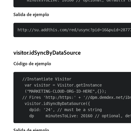
Salida de ejemplo
visitor.idSyncByDataSource
Código de ejemplo
  //Instantiate Visitor

   var visitor = Visitor.getInstance

   ("MARKETING-CLOUD-ORG-ID-HERE",{});

  // Fires 'http:/https:' + '//dpm.demdex.net/ibs
   visitor.idSyncByDataSource({

     dpid: '24', // must be a string

Salida de ejemplo