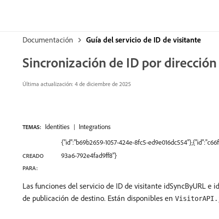
Documentación
Guía del servicio de ID de visitante
Sincronización de ID por dirección
Última actualización: 4 de diciembre de 2025
Identities
Integrations
TEMAS:
{"id":"b69b2659-1057-424e-8fc5-ed9e016dc554"},{"id":"c6
93a6-792e4fad9ff8"}
CREADO
PARA:
Las funciones del servicio de ID de visitante idSyncByURL 
de publicación de destino. Están disponibles en
VisitorAPI.