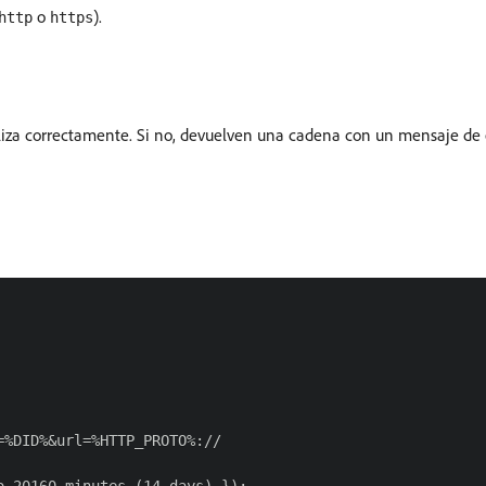
o
).
http
https
liza correctamente. Si no, devuelven una cadena con un mensaje de e
%DID%&url=%HTTP_PROTO%://
