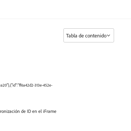
Tabla de contenido
20"},{"id":"ff6a42d2-313e-452e-
ronización de ID en el iFrame