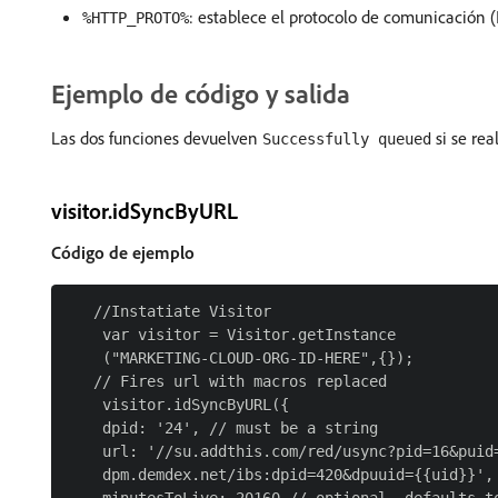
: establece el protocolo de comunicación (
%HTTP_PROTO%
Ejemplo de código y salida
Las dos funciones devuelven
si se rea
Successfully queued
visitor.idSyncByURL
Código de ejemplo
   //Instatiate Visitor

    var visitor = Visitor.getInstance

    ("MARKETING-CLOUD-ORG-ID-HERE",{});

   // Fires url with macros replaced

    visitor.idSyncByURL({

    dpid: '24', // must be a string

    url: '//su.addthis.com/red/usync?pid=16&puid=
    dpm.demdex.net/ibs:dpid=420&dpuuid={{uid}}',
