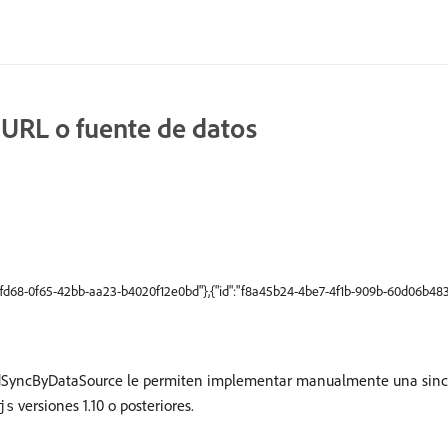
 URL o fuente de datos
6ffd68-0f65-42bb-aa23-b4020f12e0bd"},{"id":"f8a45b24-4be7-4f1b-909b-60d06b483a
e idSyncByDataSource le permiten implementar manualmente una sinc
versiones 1.10 o posteriores.
js