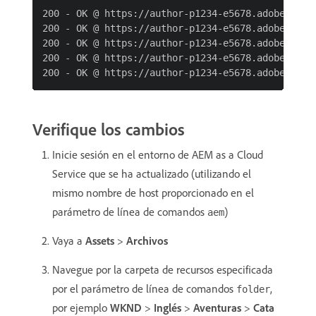
200 - OK @ https://author-p1234-e5678.adobeaemcl
200 - OK @ https://author-p1234-e5678.adobeaemcl
200 - OK @ https://author-p1234-e5678.adobeaemcl
200 - OK @ https://author-p1234-e5678.adobeaemcl
Verifique los cambios
Inicie sesión en el entorno de AEM as a Cloud
Service que se ha actualizado (utilizando el
mismo nombre de host proporcionado en el
parámetro de línea de comandos
)
aem
Vaya a
Assets
>
Archivos
Navegue por la carpeta de recursos especificada
por el parámetro de línea de comandos
,
folder
por ejemplo
WKND
>
Inglés
>
Aventuras
>
Cata