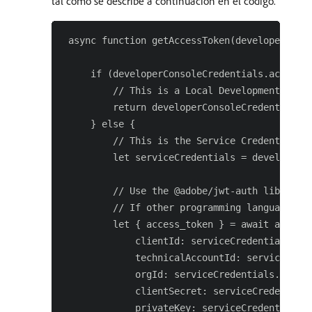
tal como se describe a continuación en el código.
 async function getAccessToken(developerConso
     if (developerConsoleCredentials.accessTo
         // This is a Local Development acces
         return developerConsoleCredentials.a
     } else {

         // This is the Service Credentials J
         let serviceCredentials = developerCo
         // Use the @adobe/jwt-auth library t
         // If other programming languages a
         let { access_token } = await auth({

             clientId: serviceCredentials.tec
             technicalAccountId: serviceCrede
             orgId: serviceCredentials.org,  
             clientSecret: serviceCredentials
             privateKey: serviceCredentials.p