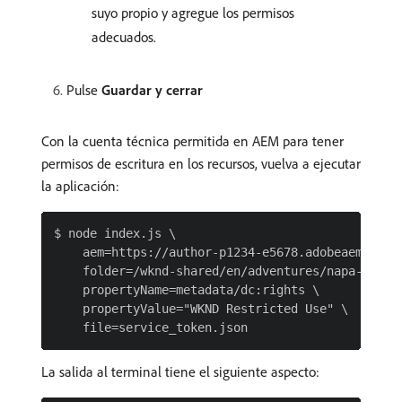
suyo propio y agregue los permisos
adecuados.
Pulse
Guardar y cerrar
Con la cuenta técnica permitida en AEM para tener
permisos de escritura en los recursos, vuelva a ejecutar
la aplicación:
$ node index.js \

    aem=https://author-p1234-e5678.adobeaemcloud.
    folder=/wknd-shared/en/adventures/napa-wine-t
    propertyName=metadata/dc:rights \

    propertyValue="WKND Restricted Use" \

La salida al terminal tiene el siguiente aspecto: