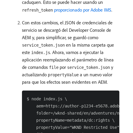
caduquen. Esto se puede hacer usando un
proporcionado por Adobe IMS
.
refresh_token
Con estos cambios, el JSON de credenciales de
servicio se descargó del Developer Console de
AEM y, para simplificar, se guardó como
en la misma carpeta que
service_token.json
este
. Ahora, vamos a ejecutar la
index.js
aplicación reemplazando el parámetro de línea
de comandos
por
y
file
service_token.json
actualizando
a un nuevo valor
propertyValue
para que los efectos sean evidentes en AEM.
$ node index.js \

    aem=https://author-p1234-e5678.adobeaemcl
    folder=/wknd-shared/en/adventures/napa-wi
    propertyName=metadata/dc:rights \

    propertyValue="WKND Restricted Use" \
