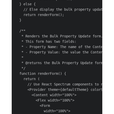
  } else {

    // Else display the bulk property update form
    return renderForm();

  }

  /**

   * Renders the Bulk Property Update form.

   * This form has two fields:

   * - Property Name: The name of the Content Fra
   * - Property Value: the value the Content Fra
   *

   * @returns the Bulk Property Update form

   */

  function renderForm() {

    return (

      // Use React Spectrum components to render 
      <Provider theme={defaultTheme} colorScheme=
        <Content width="100%">

          <Flex width="100%">

            <Form

              width="100%">
