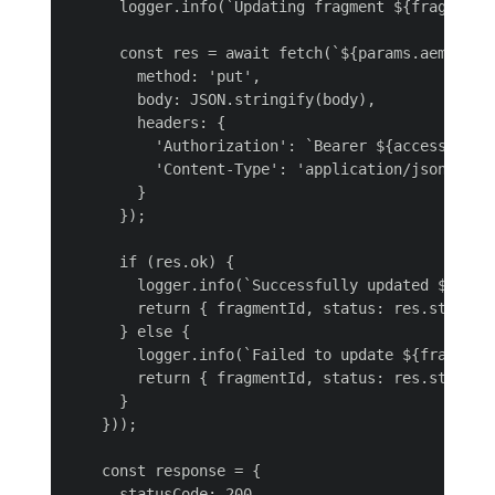
      logger.info(`Updating fragment ${fragmentI
      const res = await fetch(`${params.aemHost}
        method: 'put',

        body: JSON.stringify(body),

        headers: {

          'Authorization': `Bearer ${accessToken}
          'Content-Type': 'application/json'

        }

      });

      if (res.ok) {

        logger.info(`Successfully updated ${fragm
        return { fragmentId, status: res.status,
      } else {

        logger.info(`Failed to update ${fragmentI
        return { fragmentId, status: res.status,
      }

    }));

    const response = {

      statusCode: 200,
