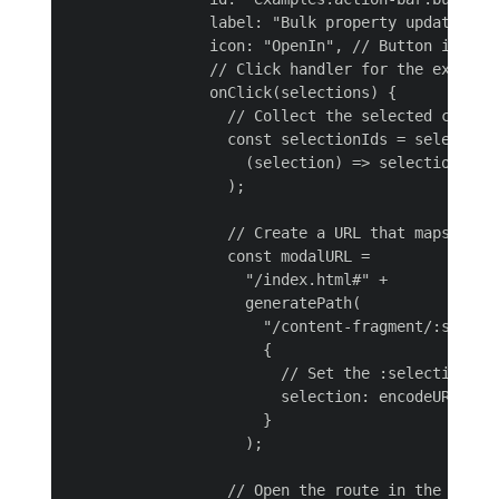
                label: "Bulk property update", //
                icon: "OpenIn", // Button icon; 
                // Click handler for the extensio
                onClick(selections) {

                  // Collect the selected content
                  const selectionIds = selections
                    (selection) => selection.id

                  );

                  // Create a URL that maps to th
                  const modalURL =

                    "/index.html#" +

                    generatePath(

                      "/content-fragment/:selecti
                      {

                        // Set the :selection Re
                        selection: encodeURICompo
                      }

                    );

                  // Open the route in the extens