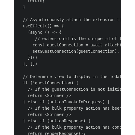
    return;

  }

  // Asynchronously attach the extension to AEM,
  useEffect(() => {

    (async () => {

       // extensionId is the unique id of this e
      const guestConnection = await attach({ id: 
      setGuestConnection(guestConnection);

    })()

  }, [])

  // Determine view to display in the modal

  if (!guestConnection) {

    // If the guestConnection is not initialized,
    return <Spinner />

  } else if (actionInvokeInProgress) {

    // If the bulk property action has been invok
    return <Spinner />

  } else if (actionResponse) {

    // If the bulk property action has completed,
    return renderResponse();
