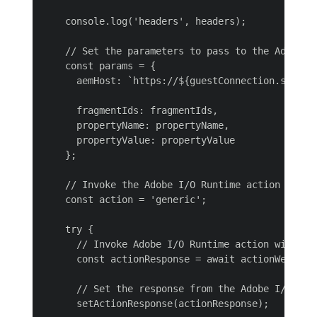
    console.log('headers', headers);

    // Set the parameters to pass to the Adobe I/
    const params = {

      aemHost: `https://${guestConnection.sharedC
      fragmentIds: fragmentIds,

      propertyName: propertyName,

      propertyValue: propertyValue

    };

    // Invoke the Adobe I/O Runtime action named
    const action = 'generic';

    try {

      // Invoke Adobe I/O Runtime action with the
      const actionResponse = await actionWebInvok
      // Set the response from the Adobe I/O Runt
      setActionResponse(actionResponse);
