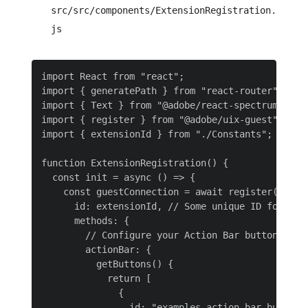
src/src/components/ExtensionRegistration.
js
import React from "react";

import { generatePath } from "react-router";

import { Text } from "@adobe/react-spectrum";

import { register } from "@adobe/uix-guest";

import { extensionId } from "./Constants";

function ExtensionRegistration() {

  const init = async () => {

    const guestConnection = await register({

      id: extensionId, // Some unique ID for the
      methods: {

        // Configure your Action Bar button here

        actionBar: {

          getButtons() {

            return [

              {

                id: "examples.action-bar.bulk-pro