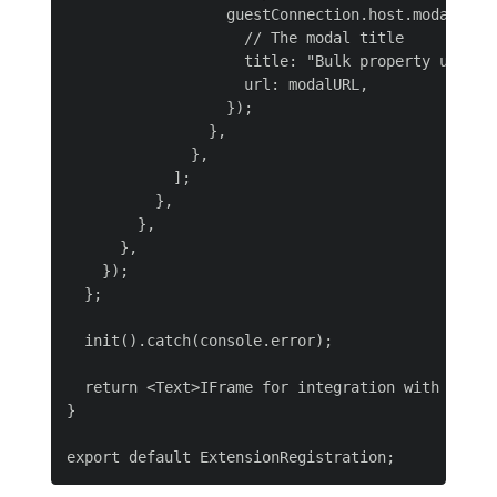
                  guestConnection.host.modal.show
                    // The modal title

                    title: "Bulk property update"
                    url: modalURL,

                  });

                },

              },

            ];

          },

        },

      },

    });

  };

  init().catch(console.error);

  return <Text>IFrame for integration with Host (
}
