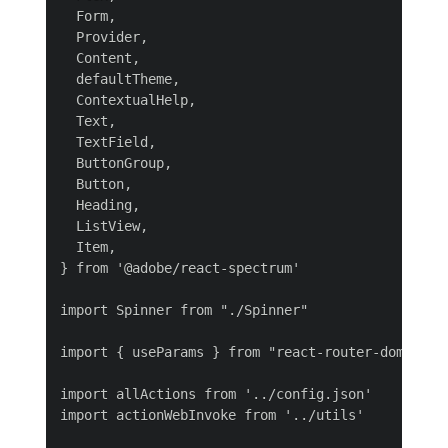
  Form,

  Provider,

  Content,

  defaultTheme,

  ContextualHelp,

  Text,

  TextField,

  ButtonGroup,

  Button,

  Heading,

  ListView,

  Item,

} from '@adobe/react-spectrum'

import Spinner from "./Spinner"

import { useParams } from "react-router-dom"

import allActions from '../config.json'

import actionWebInvoke from '../utils'
