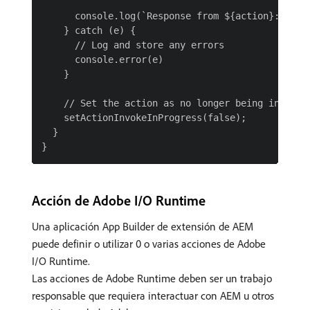
      console.log(`Response from ${action}:`, act
    } catch (e) {

      // Log and store any errors

      console.error(e)

    }

    // Set the action as no longer being invoked,
    setActionInvokeInProgress(false);

  }

Acción de Adobe I/O Runtime
Una aplicación App Builder de extensión de AEM
puede definir o utilizar 0 o varias acciones de Adobe
I/O Runtime.
Las acciones de Adobe Runtime deben ser un trabajo
responsable que requiera interactuar con AEM u otros