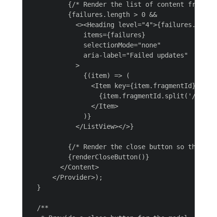
          {/* Render the list of content fragment
          {failures.length > 0 &&

            <><Heading level="4">{failures.lengt
              items={failures}

              selectionMode="none"

              aria-label="Failed updates"

            >

              {(item) => (

                <Item key={item.fragmentId} textV
                  {item.fragmentId.split('/').pop
                </Item>

              )}

            </ListView></>}

          {/* Render the close button so the user
          {renderCloseButton()}

        </Content>

      </Provider>);

  }

  /**
