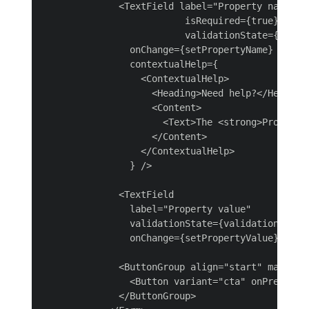
              <TextField label="Property name"

                          isRequired={true}

                          validationState={valida
                onChange={setPropertyName}

                contextualHelp={

                  <ContextualHelp>

                    <Heading>Need help?</Heading>
                    <Content>

                      <Text>The <strong>Property
                    </Content>

                  </ContextualHelp>

                } />

              <TextField

                label="Property value"

                validationState={validationState?
                onChange={setPropertyValue} />

              <ButtonGroup align="start" marginTo
                <Button variant="cta" onPress={o
              </ButtonGroup>
