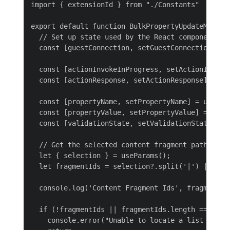
import { extensionId } from "./Constants"

export default function BulkPropertyUpdateModal()
  // Set up state used by the React component

  const [guestConnection, setGuestConnection] = u
  const [actionInvokeInProgress, setActionInvokeI
  const [actionResponse, setActionResponse] = use
  const [propertyName, setPropertyName] = useStat
  const [propertyValue, setPropertyValue] = useSt
  const [validationState, setValidationState] = u
  // Get the selected content fragment paths from
  let { selection } = useParams();

  let fragmentIds = selection?.split('|') || [];

  console.log('Content Fragment Ids', fragmentIds
  if (!fragmentIds || fragmentIds.length === 0) {
    console.error("Unable to locate a list of Con