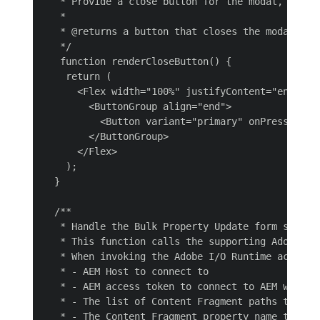
   * Provide a close button for the modal, else 
   *

   * @returns a button that closes the modal.

   */

   function renderCloseButton() {

    return (

      <Flex width="100%" justifyContent="end" ali
        <ButtonGroup align="end">

          <Button variant="primary" onPress={() 
        </ButtonGroup>

      </Flex>

    );

  }

  /**

   * Handle the Bulk Property Update form submiss
   * This function calls the supporting Adobe I/
   * When invoking the Adobe I/O Runtime action,
   * - AEM Host to connect to

   * - AEM access token to connect to AEM with

   * - The list of Content Fragment paths to upda
   * - The Content Fragment property name to upda