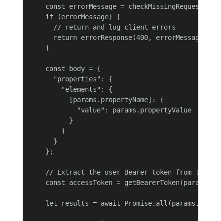
    const errorMessage = checkMissingRequestInput
    if (errorMessage) {

      // return and log client errors

      return errorResponse(400, errorMessage, log
    }

    const body = {

      "properties": {

        "elements": {

          [params.propertyName]: {

            "value": params.propertyValue

          }

        }

      }

    };

    // Extract the user Bearer token from the Au
    const accessToken = getBearerToken(params);

    let results = await Promise.all(params.fragme