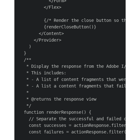
            </Form>

          </Flex>

          {/* Render the close button so the user
          {renderCloseButton()}

        </Content>

      </Provider>

    )

  }

  /**

   * Display the response from the Adobe I/O Runt
   * This includes:

   * - A list of content fragments that were upda
   * - A list a content fragments that failed to 
   *

   * @returns the response view

   */

  function renderResponse() {

    // Separate the successful and failed content
    const successes = actionResponse.filter(item 
    const failures = actionResponse.filter(item =