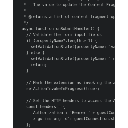
   * - The value to update the Content Fragment p
   *

   * @returns a list of content fragment update s
   */

  async function onSubmitHandler() {

    // Validate the form input fields

    if (propertyName?.length > 1) {

      setValidationState({propertyName: 'valid', 
    } else {

      setValidationState({propertyName: 'invalid'
      return;

    }

    // Mark the extension as invoking the action,
    setActionInvokeInProgress(true);

    // Set the HTTP headers to access the Adobe I
    const headers = {

      'Authorization': 'Bearer ' + guestConnectio
      'x-gw-ims-org-id': guestConnection.sharedCo
    };
