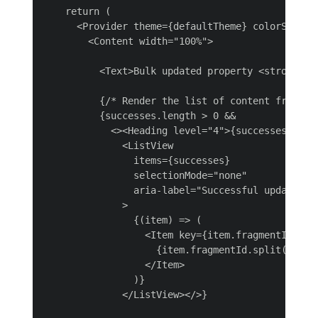
    return (

      <Provider theme={defaultTheme} colorScheme=
        <Content width="100%">

          <Text>Bulk updated property <strong>{p
          {/* Render the list of content fragment
          {successes.length > 0 &&

            <><Heading level="4">{successes.leng
              <ListView

                items={successes}

                selectionMode="none"

                aria-label="Successful updates"

              >

                {(item) => (

                  <Item key={item.fragmentId} tex
                    {item.fragmentId.split('/').p
                  </Item>

                )}

              </ListView></>}
