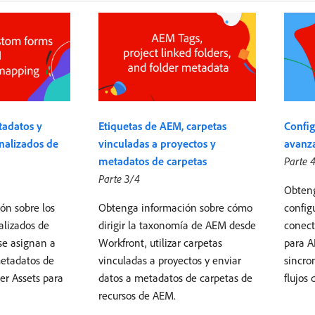
tadatos y
Etiquetas de AEM, carpetas
Config
nalizados de
vinculadas a proyectos y
avanz
metadatos de carpetas
Parte 
Parte 3/4
Obteng
ón sobre los
Obtenga información sobre cómo
config
alizados de
dirigir la taxonomía de AEM desde
conect
se asignan a
Workfront, utilizar carpetas
para A
etadatos de
vinculadas a proyectos y enviar
sincro
r Assets para
datos a metadatos de carpetas de
flujos
recursos de AEM.