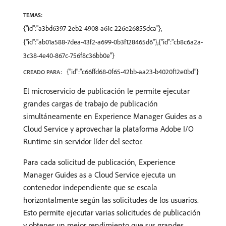
TEMAS:
{"id":"a3bd6397-2eb2-4908-a61c-226e26855dca"},
{"id":"ab01a588-7dea-43f2-a699-0b3f128465d6"},{"id":"cb8c6a2a-
3c38-4e40-867c-756f8c36bb0e"}
{"id":"c66ffd68-0f65-42bb-aa23-b4020f12e0bd"}
CREADO PARA:
El microservicio de publicación le permite ejecutar
grandes cargas de trabajo de publicación
simultáneamente en Experience Manager Guides as a
Cloud Service y aprovechar la plataforma Adobe I/O
Runtime sin servidor líder del sector.
Para cada solicitud de publicación, Experience
Manager Guides as a Cloud Service ejecuta un
contenedor independiente que se escala
horizontalmente según las solicitudes de los usuarios.
Esto permite ejecutar varias solicitudes de publicación
y obtener un mejor rendimiento que sus grandes