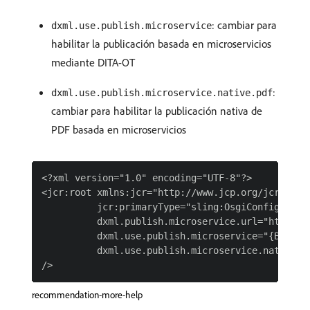
: cambiar para
dxml.use.publish.microservice
habilitar la publicación basada en microservicios
mediante DITA-OT
:
dxml.use.publish.microservice.native.pdf
cambiar para habilitar la publicación nativa de
PDF basada en microservicios
<?xml version="1.0" encoding="UTF-8"?>

<jcr:root xmlns:jcr="http://www.jcp.org/jcr/1.0"
          jcr:primaryType="sling:OsgiConfig"

          dxml.publish.microservice.url="https:/
          dxml.use.publish.microservice="{Boolean
          dxml.use.publish.microservice.native.pd
recommendation-more-help