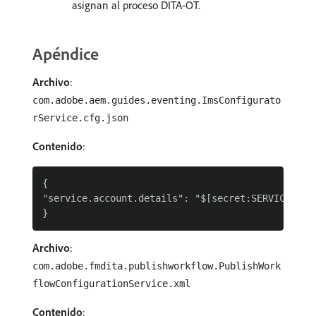
asignan al proceso DITA-OT.
Apéndice
Archivo
:
com.adobe.aem.guides.eventing.ImsConfigurato
rService.cfg.json
Contenido
:
{

"service.account.details": "$[secret:SERVICE_ACCO
Archivo
:
com.adobe.fmdita.publishworkflow.PublishWork
flowConfigurationService.xml
Contenido
: