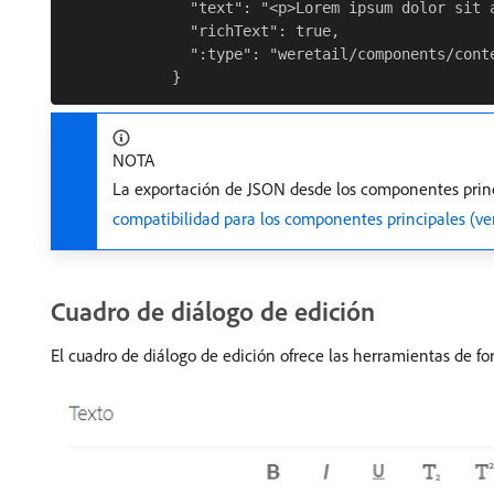
              "text": "<p>Lorem ipsum dolor sit 
              "richText": true,

              ":type": "weretail/components/conte
NOTA
La exportación de JSON desde los componentes princip
compatibilidad para los componentes principales (ver
Cuadro de diálogo de edición
El cuadro de diálogo de edición ofrece las herramientas de f