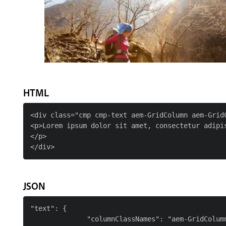
HTML
<div class="cmp cmp-text aem-GridColumn aem-GridC
<p>Lorem ipsum dolor sit amet, consectetur adipi
</p>

JSON
"text": {

              "columnClassNames": "aem-GridColumn