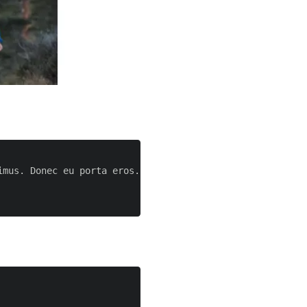
imus. Donec eu porta eros. Aenean sit amet eleifend arcu