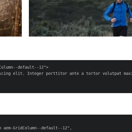
olumn--default--12">

scing elit. Integer porttitor ante a tortor volutpat max
 aem-GridColumn--default--12",
