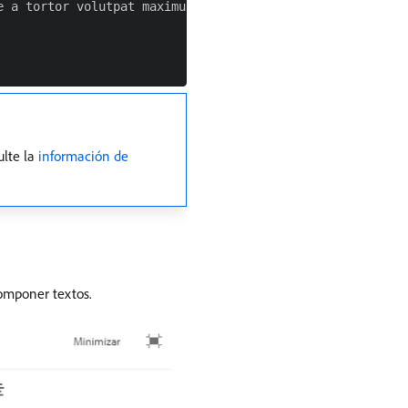
e a tortor volutpat maximus. Donec eu porta eros. Aenean
ulte la
información de
componer textos.