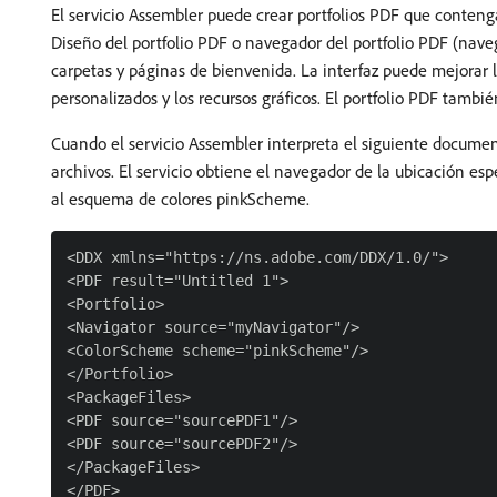
El servicio Assembler puede crear portfolios PDF que conten
Diseño del portfolio PDF o navegador del portfolio PDF (nave
carpetas y páginas de bienvenida. La interfaz puede mejorar l
personalizados y los recursos gráficos. El portfolio PDF tambié
Cuando el servicio Assembler interpreta el siguiente docume
archivos. El servicio obtiene el navegador de la ubicación e
al esquema de colores pinkScheme.
<DDX xmlns="https://ns.adobe.com/DDX/1.0/">

<PDF result="Untitled 1">

<Portfolio>

<Navigator source="myNavigator"/>

<ColorScheme scheme="pinkScheme"/>

</Portfolio>

<PackageFiles>

<PDF source="sourcePDF1"/>

<PDF source="sourcePDF2"/>

</PackageFiles>

</PDF>
