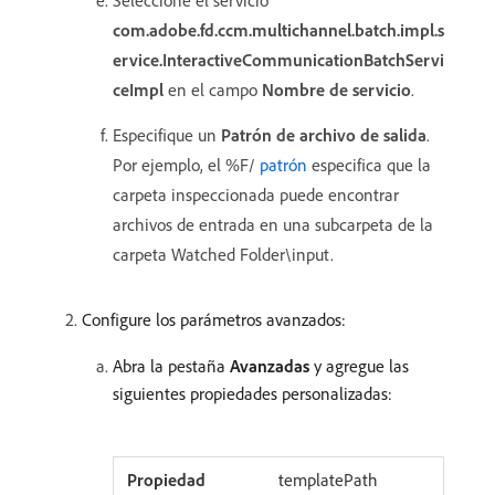
Seleccione el servicio
com.adobe.fd.ccm.multichannel.batch.impl.s
ervice.InteractiveCommunicationBatchServi
ceImpl
en el campo
Nombre de servicio
.
Especifique un
Patrón de archivo de salida
.
Por ejemplo, el %F/
patrón
especifica que la
carpeta inspeccionada puede encontrar
archivos de entrada en una subcarpeta de la
carpeta Watched Folder\input.
Configure los parámetros avanzados:
Abra la pestaña
Avanzadas
y agregue las
siguientes propiedades personalizadas:
templatePath