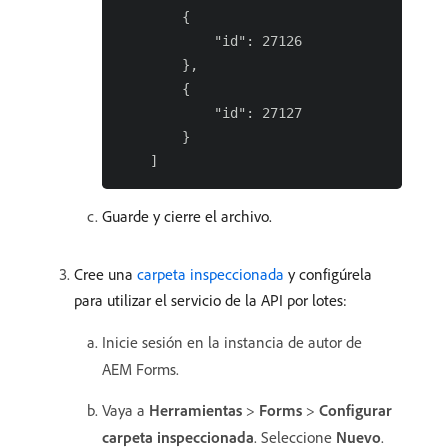
        {

            "id": 27126

        },

        {

            "id": 27127

        }

Guarde y cierre el archivo.
Cree una
carpeta inspeccionada
y configúrela
para utilizar el servicio de la API por lotes:
Inicie sesión en la instancia de autor de
AEM Forms.
Vaya a
Herramientas
>
Forms
>
Configurar
carpeta inspeccionada
. Seleccione
Nuevo
.