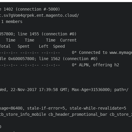
 1402 (connection #-5000)

.sv7gVom4qrpek.ent.magento.cloud/

1 members

57800; line 1455 (connection #0)

  Time    Time     Time  Current

otal   Spent    Left  Speed

--:--:-- --:--:-- --:--:--     0* Connected to www.mymage
le 0x600057800; line 1562 (connection #0)

--:--:-- --:--:-- --:--:--     0* ALPN, offering h2

Wed, 22-Nov-2017 17:39:58 GMT; Max-Age=31536000; path=/

xage=86400, stale-if-error=5, stale-while-revalidate=5

cb_store_info_mobile cb_header_promotional_bar cb_store_

