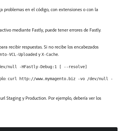
ga problemas en el código, con extensiones o con la
ctivo mediante Fastly, puede tener errores de Fastly.
ara recibir respuestas. Si no recibe los encabezados
y
.
nto-VCL-Uploaded
X-Cache
dev/null -HFastly-Debug:1 [ --resolve]
plo:
curl http://www.mymagento.biz -vo /dev/null -
l Staging y Production. Por ejemplo, debería ver los