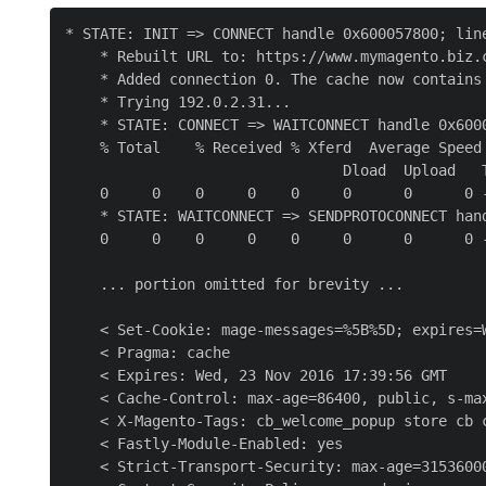
* STATE: INIT => CONNECT handle 0x600057800; line
    * Rebuilt URL to: https://www.mymagento.biz.c
    * Added connection 0. The cache now contains 
    * Trying 192.0.2.31...

    * STATE: CONNECT => WAITCONNECT handle 0x6000
    % Total    % Received % Xferd  Average Speed 
                                Dload  Upload   T
    0     0    0     0    0     0      0      0 
    * STATE: WAITCONNECT => SENDPROTOCONNECT hand
    0     0    0     0    0     0      0      0 
    ... portion omitted for brevity ...

    < Set-Cookie: mage-messages=%5B%5D; expires=
    < Pragma: cache

    < Expires: Wed, 23 Nov 2016 17:39:56 GMT

    < Cache-Control: max-age=86400, public, s-ma
    < X-Magento-Tags: cb_welcome_popup store cb 
    < Fastly-Module-Enabled: yes

    < Strict-Transport-Security: max-age=31536000