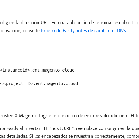
ig en la dirección URL. En una aplicación de terminal, escriba
dig
excavación, consulte
Prueba de Fastly antes de cambiar el DNS
.
<instanceid>.ent.magento.cloud
}.<project ID>.ent.magento.cloud
existen X-Magento-Tags e información de encabezado adicional. El f
a Fastly al insertar
, reemplace con origin en la u
-H "host:URL"
as detalladas. Si los encabezados se muestran correctamente, compru