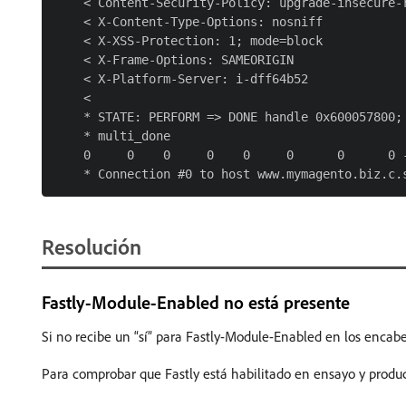
    < Content-Security-Policy: upgrade-insecure-r
    < X-Content-Type-Options: nosniff

    < X-XSS-Protection: 1; mode=block

    < X-Frame-Options: SAMEORIGIN

    < X-Platform-Server: i-dff64b52

    <

    * STATE: PERFORM => DONE handle 0x600057800; 
    * multi_done

    0     0    0     0    0     0      0      0 -
Resolución
Fastly-Module-Enabled no está presente
Si no recibe un “sí” para Fastly-Module-Enabled en los encabe
Para comprobar que Fastly está habilitado en ensayo y prod