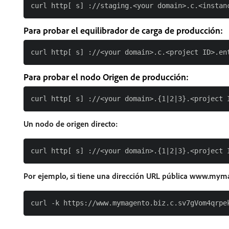
Para probar el equilibrador de carga de producción:
Para probar el nodo Origen de producción:
Un nodo de origen directo:
Por ejemplo, si tiene una dirección URL pública www.mymag