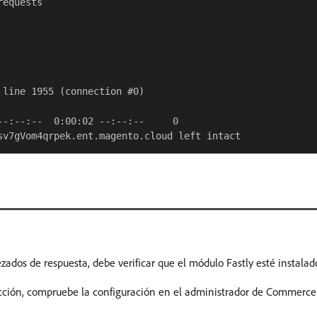
equests

line 1955 (connection #0)

-:--:--  0:00:02 --:--:--     0

zados de respuesta, debe verificar que el módulo Fastly esté instalad
ucción, compruebe la configuración en el administrador de Commerce