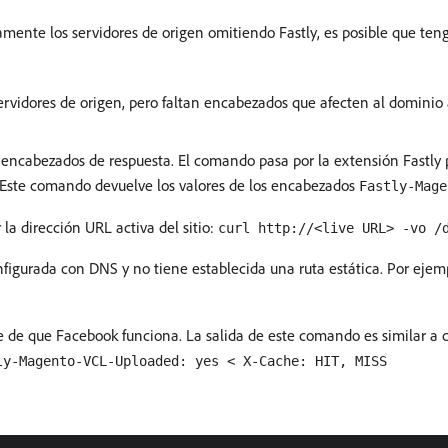
amente los servidores de origen omitiendo Fastly, es posible que ten
ervidores de origen, pero faltan encabezados que afecten al dominio a
 encabezados de respuesta. El comando pasa por la extensión Fastly p
. Este comando devuelve los valores de los encabezados
Fastly-Mage
la dirección URL activa del sitio:
curl http://<live URL> -vo /
onfigurada con DNS y no tiene establecida una ruta estática. Por ejem
e que Facebook funciona. La salida de este comando es similar a cur
ly-Magento-VCL-Uploaded: yes < X-Cache: HIT, MISS