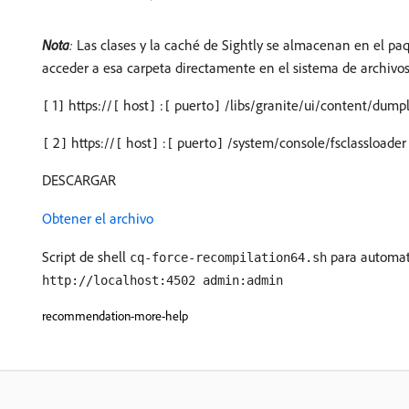
Nota
:
Las clases y la caché de Sightly se almacenan en el pa
acceder a esa carpeta directamente en el sistema de archivo
1
https://
host
:
puerto
/libs/granite/ui/content/dumpl
[
]
[
]
[
]
2
https://
host
:
puerto
/system/console/fsclassloader
[
]
[
]
[
]
DESCARGAR
Obtener el archivo
Script de shell
para automat
cq-force-recompilation64.sh
http://localhost:4502 admin:admin
recommendation-more-help