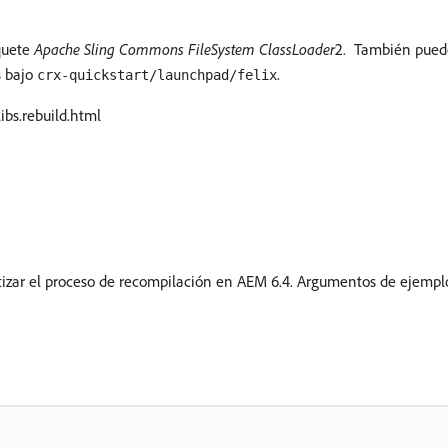
quete
Apache Sling Commons FileSystem ClassLoader
2. También pued
s bajo
.
crx-quickstart/launchpad/felix
ibs.rebuild.html
izar el proceso de recompilación en AEM 6.4. Argumentos de ejempl