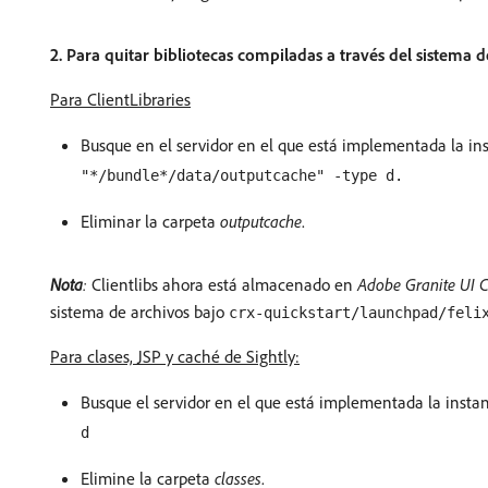
2. Para quitar bibliotecas compiladas a través del sistema d
Para ClientLibraries
Busque en el servidor en el que está implementada la in
"*/bundle*/data/outputcache" -type d.
Eliminar la carpeta
outputcache
.
Nota
:
Clientlibs ahora está almacenado en
Adobe Granite UI Cl
sistema de archivos bajo
crx-quickstart/launchpad/feli
Para clases, JSP y caché de Sightly:
Busque el servidor en el que está implementada la insta
d
Elimine la carpeta
classes
.