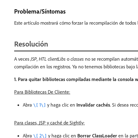
Problema/Síntomas
Este artículo mostrará cómo forzar la recompilación de todos l
Resolución
A veces
JSP
,
HTL clientLibs
o
classes
no se recompilan automáti
compilación en los registros. Ya no tenemos bibliotecas bajo 
1. Para quitar bibliotecas compiladas mediante la consola
Para Bibliotecas De Cliente:
Abra
1
y haga clic en
Invalidar cachés
. Si desea rec
\[
\]
Para clases, JSP y caché de Sightly:
Abra
2
y haga clic en
Borrar ClassLoader
en la part
\[
\]