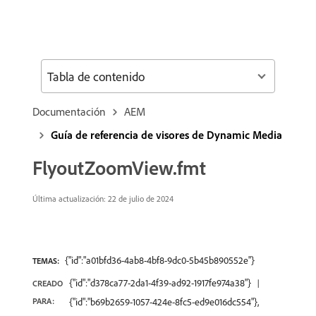
Tabla de contenido
Documentación
AEM
Guía de referencia de visores de Dynamic Media
FlyoutZoomView.fmt
Última actualización: 22 de julio de 2024
{"id":"a01bfd36-4ab8-4bf8-9dc0-5b45b890552e"}
TEMAS:
{"id":"d378ca77-2da1-4f39-ad92-1917fe974a38"}
CREADO
PARA:
{"id":"b69b2659-1057-424e-8fc5-ed9e016dc554"},