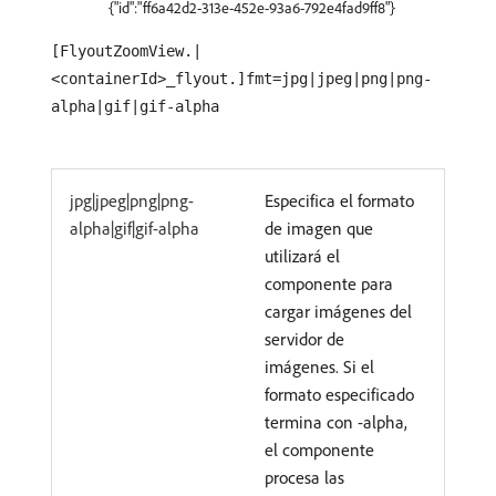
{"id":"ff6a42d2-313e-452e-93a6-792e4fad9ff8"}
[FlyoutZoomView.|
<containerId>_flyout.]fmt=jpg|jpeg|png|png-
alpha|gif|gif-alpha
jpg|jpeg|png|png-
Especifica el formato
alpha|gif|gif-alpha
de imagen que
utilizará el
componente para
cargar imágenes del
servidor de
imágenes. Si el
formato especificado
termina con -alpha,
el componente
procesa las