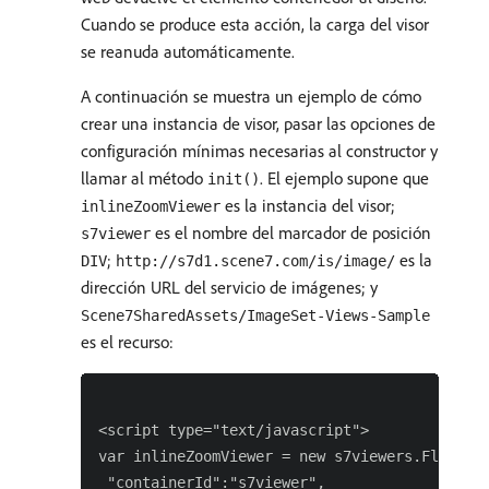
Cuando se produce esta acción, la carga del visor
se reanuda automáticamente.
A continuación se muestra un ejemplo de cómo
crear una instancia de visor, pasar las opciones de
configuración mínimas necesarias al constructor y
llamar al método
. El ejemplo supone que
init()
es la instancia del visor;
inlineZoomViewer
es el nombre del marcador de posición
s7viewer
;
es la
DIV
http://s7d1.scene7.com/is/image/
dirección URL del servicio de imágenes; y
Scene7SharedAssets/ImageSet-Views-Sample
es el recurso:
<script type="text/javascript">

var inlineZoomViewer = new s7viewers.FlyoutVi
 "containerId":"s7viewer",
