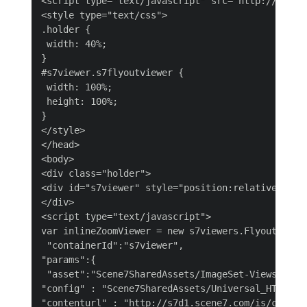
<script type="text/javascript" src="http://s7d1.
<style type="text/css">

.holder {

 width: 40%;

}

#s7viewer.s7flyoutviewer {

 width: 100%;

 height: 100%;

}

</style>

</head>

<body>

<div class="holder">

<div id="s7viewer" style="position:relative;z-ind
</div>

<script type="text/javascript">

var inlineZoomViewer = new s7viewers.FlyoutViewer
 "containerId":"s7viewer",

"params":{

 "asset":"Scene7SharedAssets/ImageSet-Views-Sampl
"config" : "Scene7SharedAssets/Universal_HTML5_Zo
"contenturl" : "http://s7d1.scene7.com/is/content