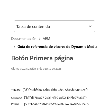
Tabla de contenido
Documentación
AEM
Guía de referencia de visores de Dynamic Media
Botón Primera página
Última actualización: 5 de agosto de 2026
{"id":"a01bfd36-4ab8-4bf8-9dc0-5b45b890552e"}
TEMAS:
{"id":"d378ca77-2da1-4f39-ad92-1917fe974a38"}
CREADO
PARA:
{"id":"b69b2659-1057-424e-8fc5-ed9e016dc554"},