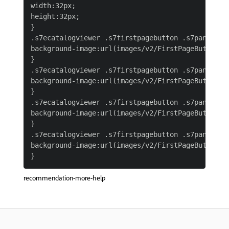
width:32px;

height:32px;

}

.s7ecatalogviewer .s7firstpagebutton .s7panleftbu
background-image:url(images/v2/FirstPageButton_da
}

.s7ecatalogviewer .s7firstpagebutton .s7panleftbu
background-image:url(images/v2/FirstPageButton_da
}

.s7ecatalogviewer .s7firstpagebutton .s7panleftbu
background-image:url(images/v2/FirstPageButton_da
}

.s7ecatalogviewer .s7firstpagebutton .s7panleftbu
background-image:url(images/v2/FirstPageButton_da
recommendation-more-help