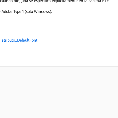
cuando ninguna se especifica explícitamente en la cadena RTF.
y Adobe Type 1 (solo Windows).
,
atributo::DefaultFont