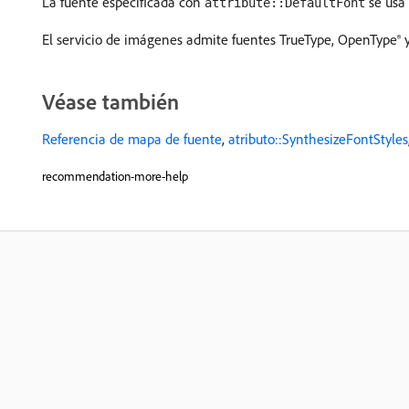
La fuente especificada con
se usa 
attribute::DefaultFont
El servicio de imágenes admite fuentes TrueType, OpenType® 
Véase también
Referencia de mapa de fuente
,
atributo::SynthesizeFontStyles
recommendation-more-help