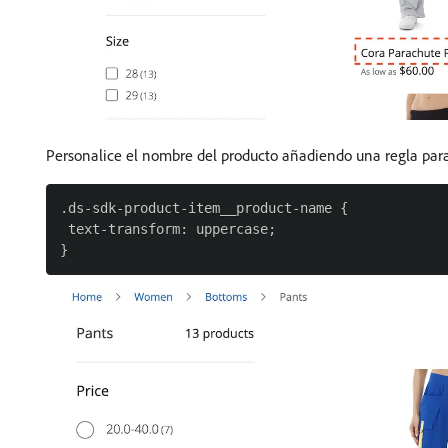
Personalice el nombre del producto añadiendo una regla par
.ds-sdk-product-item__product-name {

 text-transform: uppercase;
