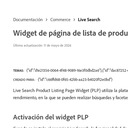
Documentación
Commerce
Live Search
Widget de página de lista de prod
Última actualización: 11 de mayo de 2026
{"id":"d1e21356-0064-4f48-9089-16e3f0dbd2a6"},{"id":"dac8725
TEMAS:
{"id":"c66ffd68-0f65-42bb-aa23-b4020f12e0bd"}
CREADO PARA:
Live Search Product Listing Page Widget (PLP) utiliza la pla
rendimiento, en la que se pueden realizar búsquedas y facetas.
Activación del widget PLP