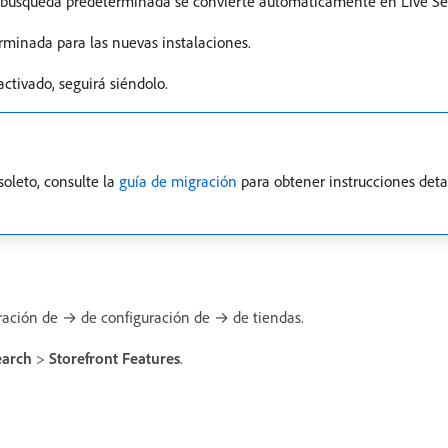
 de búsqueda predeterminada se convierte automáticamente en Live Se
rminada para las nuevas instalaciones.
ctivado, seguirá siéndolo.
oleto, consulte la
guía de migración
para obtener instrucciones deta
ación de → de configuración de → de tiendas.
earch
>
Storefront Features
.