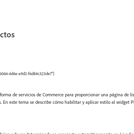
uctos
2-6066-4d6e-a9d2-f6d84c323de7"}
taforma de servicios de Commerce para proporcionar una página de li
 En este tema se describe cómo habilitar y aplicar estilo al widget P