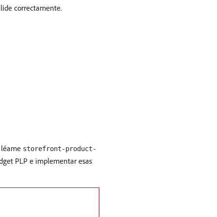
alide correctamente.
vo léame
storefront-product-
widget PLP e implementar esas