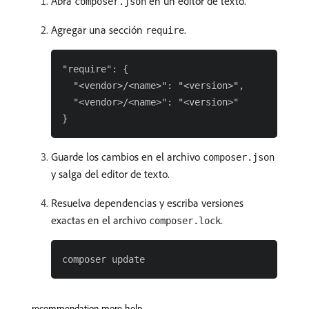
Abra
en un editor de texto.
composer.json
Agregar una sección
.
require
"require": {

  "<vendor>/<name>": "<version>",

  "<vendor>/<name>": "<version>"

Guarde los cambios en el archivo
composer.json
y salga del editor de texto.
Resuelva dependencias y escriba versiones
exactas en el archivo
.
composer.lock
recommendation-more-help