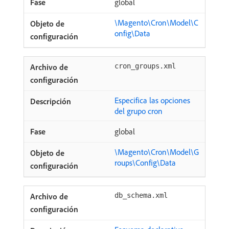
global
\Magento\Cron\Model\C
onfig\Data
cron_groups.xml
Especifica las opciones
del grupo cron
global
\Magento\Cron\Model\G
roups\Config\Data
db_schema.xml