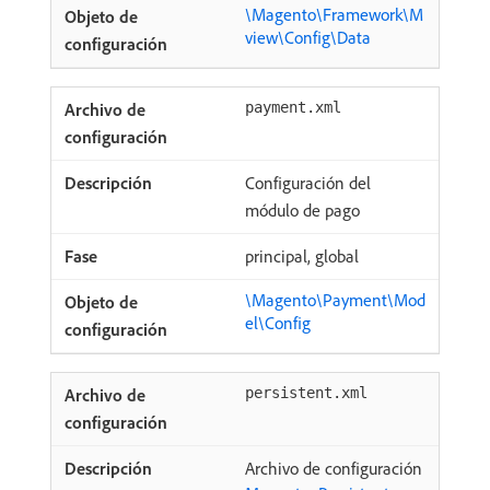
\Magento\Framework\M
view\Config\Data
payment.xml
Configuración del
módulo de pago
principal, global
\Magento\Payment\Mod
el\Config
persistent.xml
Archivo de configuración