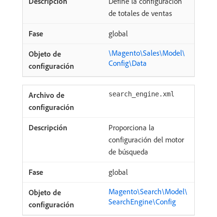
Define la configuración
de totales de ventas
global
\Magento\Sales\Model\
Config\Data
search_engine.xml
Proporciona la
configuración del motor
de búsqueda
global
Magento\Search\Model\
SearchEngine\Config