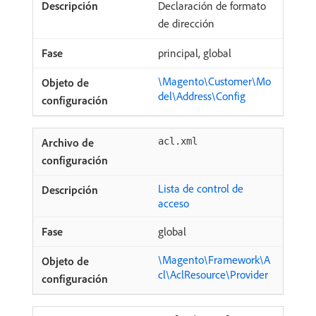
Declaración de formato
de dirección
principal, global
\Magento\Customer\Mo
del\Address\Config
acl.xml
Lista de control de
acceso
global
\Magento\Framework\A
cl\AclResource\Provider