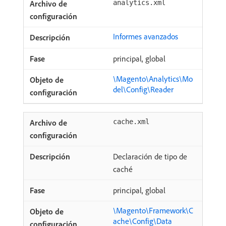
analytics.xml
Informes avanzados
principal, global
\Magento\Analytics\Mo
del\Config\Reader
cache.xml
Declaración de tipo de
caché
principal, global
\Magento\Framework\C
ache\Config\Data