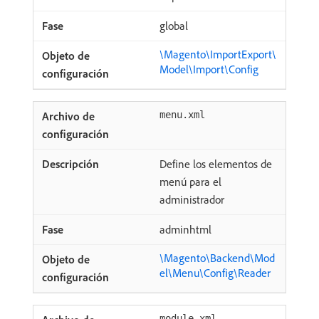
global
\Magento\ImportExport\
Model\Import\Config
menu.xml
Define los elementos de
menú para el
administrador
adminhtml
\Magento\Backend\Mod
el\Menu\Config\Reader
module.xml