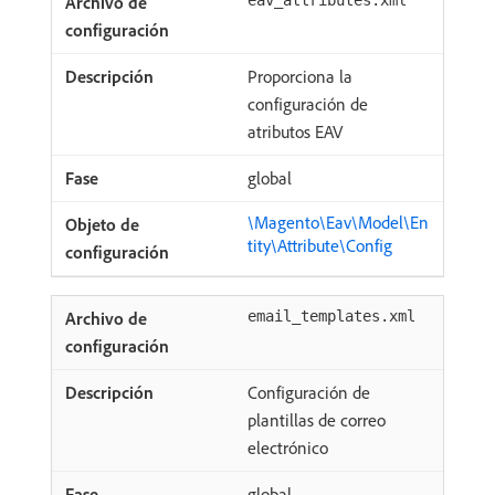
eav_attributes.xml
Proporciona la
configuración de
atributos EAV
global
\Magento\Eav\Model\En
tity\Attribute\Config
email_templates.xml
Configuración de
plantillas de correo
electrónico
global