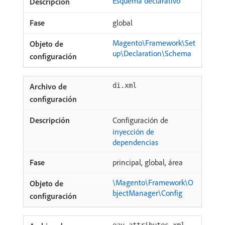
Esquema declarativo
global
Magento\Framework\Set
up\Declaration\Schema
di.xml
Configuración de
inyección de
dependencias
principal, global, área
\Magento\Framework\O
bjectManager\Config