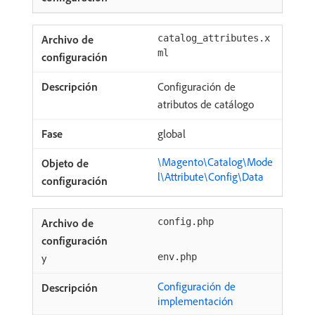
catalog_attributes.x
ml
Configuración de
atributos de catálogo
global
\Magento\Catalog\Mode
l\Attribute\Config\Data
config.php
y
env.php
Configuración de
implementación