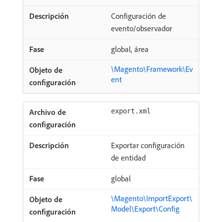
Configuración de
evento/observador
global, área
\Magento\Framework\Ev
ent
export.xml
Exportar configuración
de entidad
global
\Magento\ImportExport\
Model\Export\Config