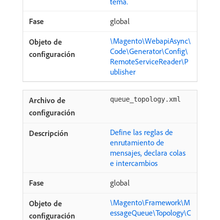
tema.
global
\Magento\WebapiAsync\
Code\Generator\Config\
RemoteServiceReader\P
ublisher
queue_topology.xml
Define las reglas de
enrutamiento de
mensajes, declara colas
e intercambios
global
\Magento\Framework\M
essageQueue\Topology\C