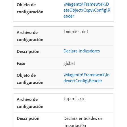
\Magento\Framework\D
ataObject\Copy\Config\R
eader
indexer.xml
Declara indizadores
global
\Magento\Framework\In
dexer\Config\Reader
import.xml
Declara entidades de
importación