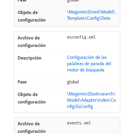
\Magento\Email\Model\
Template\Config\Data
esconfig.xml
Configuración de las
palabras de parada del
motor de búsqueda
global
\Magento\Elasticsearch\
Model\Adapter\Index\Co
nfig\EsConfig
events.xml