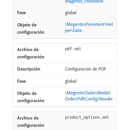
Magento_Persistent
global
\Magento\Persistent\Hel
per\Data
pdf.xml
Configuración de PDF
global
\Magento\Sales\Model\
Order\Pdf\Config\Reader
product_options.xml