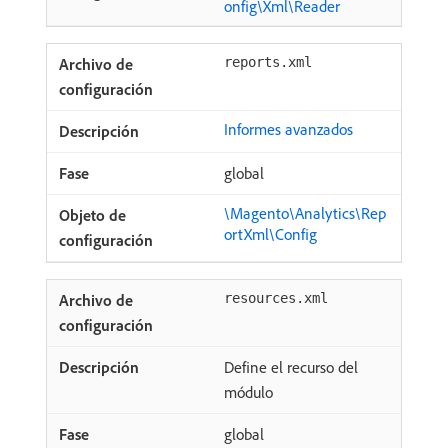
onfig\Xml\Reader
reports.xml
Informes avanzados
global
\Magento\Analytics\Rep
ortXml\Config
resources.xml
Define el recurso del
módulo
global