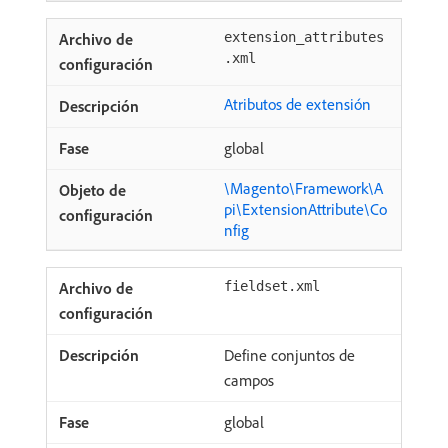
extension_attributes
.xml
Atributos de extensión
global
\Magento\Framework\A
pi\ExtensionAttribute\Co
nfig
fieldset.xml
Define conjuntos de
campos
global