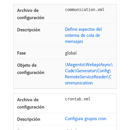
communication.xml
Define aspectos del
sistema de cola de
mensajes
global
\Magento\WebapiAsync\
Code\Generator\Config\
RemoteServiceReader\C
ommunication
crontab.xml
Configura grupos cron