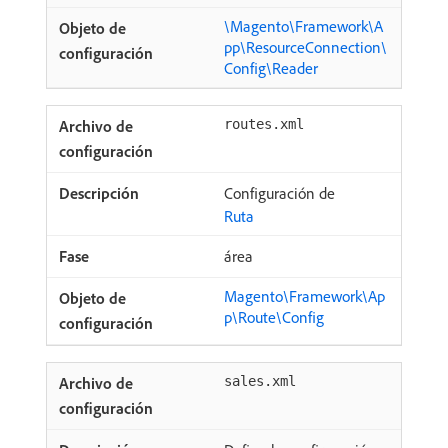
\Magento\Framework\A
pp\ResourceConnection\
Config\Reader
routes.xml
Configuración de
Ruta
área
Magento\Framework\Ap
p\Route\Config
sales.xml