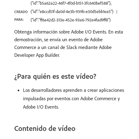
{"id":"b5a62a22-46f7-4f0d-b151-3fc640bef588"},
{"id":"e8ccd51f-da0d-4e3b-939b-e30d5ebb1ea5"}
CREADO
PARA:
{"id":"ff6a42d2-313e-452e-93a6-792e4fad9ff8"}
Obtenga información sobre Adobe I/O Events. En esta
demostración, se envía un evento de Adobe
Commerce a un canal de Slack mediante Adobe
Developer App Builder.
¿Para quién es este vídeo?
Los desarrolladores aprenden a crear aplicaciones
impulsadas por eventos con Adobe Commerce y
Adobe I/O Events.
Contenido de vídeo