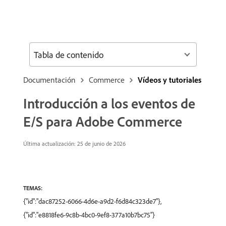
Tabla de contenido
Documentación
Commerce
Vídeos y tutoriales
Introducción a los eventos de
E/S para Adobe Commerce
Última actualización: 25 de junio de 2026
TEMAS:
{"id":"dac87252-6066-4d6e-a9d2-f6d84c323de7"},
{"id":"e8818fe6-9c8b-4bc0-9ef8-377a10b7bc75"}