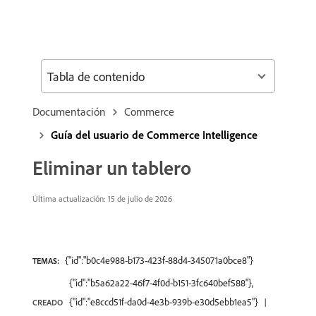
Tabla de contenido
Documentación
Commerce
Guía del usuario de Commerce Intelligence
Eliminar un tablero
Última actualización: 15 de julio de 2026
{"id":"b0c4e988-b173-423f-88d4-345071a0bce8"}
TEMAS:
{"id":"b5a62a22-46f7-4f0d-b151-3fc640bef588"},
{"id":"e8ccd51f-da0d-4e3b-939b-e30d5ebb1ea5"}
CREADO