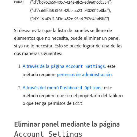
PARA:
{"id":"b69b2659-1057-424e-8fc5-ed9e016dc554"},
{"id":"c66ffd68-0f65-42bb-aa23-b4020f12e0bd"},
{"id":"ff6a42d2-313e-452e-93a6-792e4fad9ff8"}
Si desea evitar que la lista de paneles se llene de
elementos que no necesita, puede eliminar un panel
si ya no lo necesita. Esto se puede lograr de una de las
dos maneras siguientes:
A través de la página
: este
Account Settings
método requiere
permisos de administración
.
A través del menú
: este
Dashboard Options
método requiere que sea el propietario del tablero
o que tenga permisos de
.
Edit
Eliminar panel mediante la página
Account Settings