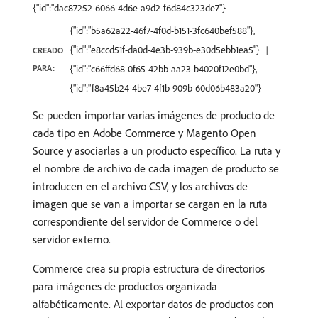
{"id":"dac87252-6066-4d6e-a9d2-f6d84c323de7"}
{"id":"b5a62a22-46f7-4f0d-b151-3fc640bef588"},
{"id":"e8ccd51f-da0d-4e3b-939b-e30d5ebb1ea5"}
CREADO
PARA:
{"id":"c66ffd68-0f65-42bb-aa23-b4020f12e0bd"},
{"id":"f8a45b24-4be7-4f1b-909b-60d06b483a20"}
Se pueden importar varias imágenes de producto de
cada tipo en Adobe Commerce y Magento Open
Source y asociarlas a un producto específico. La ruta y
el nombre de archivo de cada imagen de producto se
introducen en el archivo CSV, y los archivos de
imagen que se van a importar se cargan en la ruta
correspondiente del servidor de Commerce o del
servidor externo.
Commerce crea su propia estructura de directorios
para imágenes de productos organizada
alfabéticamente. Al exportar datos de productos con