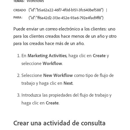
Workflows
TEMAS:
{"id":"b5a62a22-46f7-4f0d-b151-3fc640bef588"}
CREADO
PARA:
{"id":"ff6a42d2-313e-452e-93a6-792e4fad9ff8"}
Puede enviar un correo electrónico a los clientes: uno
para los clientes creados hace menos de un año y otro
para los creados hace más de un año.
En
Marketing Activities
, haga clic en
Create
y
seleccione
Workflow
.
Seleccione
New Workflow
como tipo de flujo de
trabajo y haga clic en
Next
.
Introduzca las propiedades del flujo de trabajo y
haga clic en
Create
.
Crear una actividad de consulta