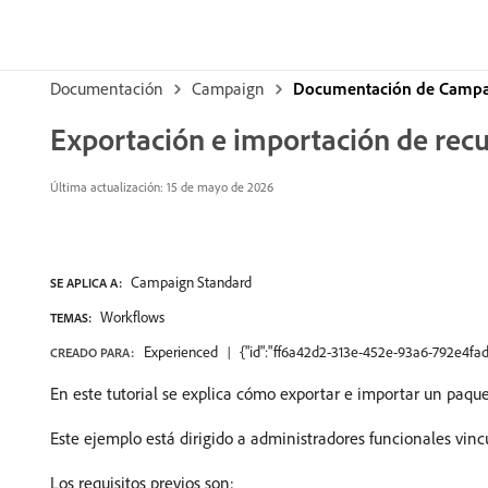
Documentación
Campaign
Documentación de Campa
Exportación e importación de rec
Última actualización: 15 de mayo de 2026
Campaign Standard
SE APLICA A:
Workflows
TEMAS:
Experienced
{"id":"ff6a42d2-313e-452e-93a6-792e4fad
CREADO PARA:
En este tutorial se explica cómo exportar e importar un paqu
Este ejemplo está dirigido a administradores funcionales vi
Los requisitos previos son: