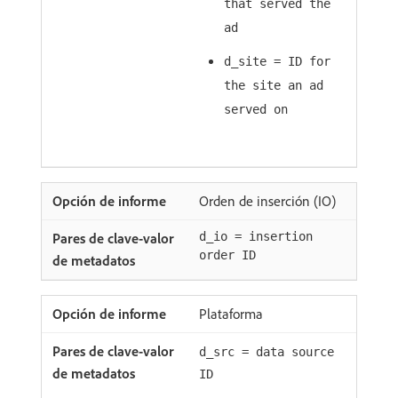
that served the
ad
d_site = ID for
the site an ad
served on
Orden de inserción (IO)
d_io = insertion
order ID
Plataforma
d_src = data source
ID