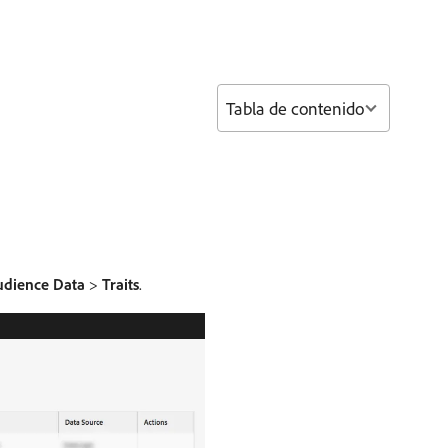
Tabla de contenido
udience Data
>
Traits
.