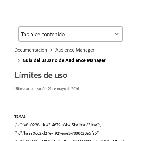
Tabla de contenido
Documentación
Audience Manager
Guía del usuario de Audience Manager
Límites de uso
Última actualización: 21 de mayo de 2026
TEMAS:
{"id":"a8b0238e-1d43-4679-a3b4-5ba1bad83baa"},
{"id":"baaa0dd2-d27e-4921-aae3-7888623a5fa5"},