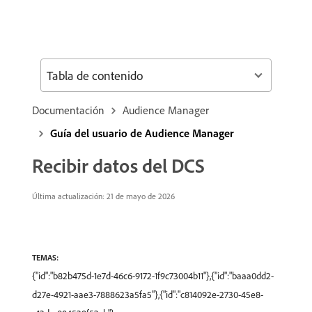
Tabla de contenido
Documentación
Audience Manager
Guía del usuario de Audience Manager
Recibir datos del DCS
Última actualización: 21 de mayo de 2026
TEMAS:
{"id":"b82b475d-1e7d-46c6-9172-1f9c73004b11"},{"id":"baaa0dd2-
d27e-4921-aae3-7888623a5fa5"},{"id":"c814092e-2730-45e8-