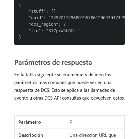
{

    "stuff": [],

    "uuid": "229201129680196786129043947449543989
    "dcs_region": 7,

    "tid": "31ZpxW5bQGc="

Parámetros de respuesta
En la tabla siguiente se enumeran y definen los
parámetros más comunes que puede ver en una
respuesta de DCS. Esto se aplica a las llamadas de
evento u otras DCS API consultas que devuelven datos.
c
Una dirección URL que