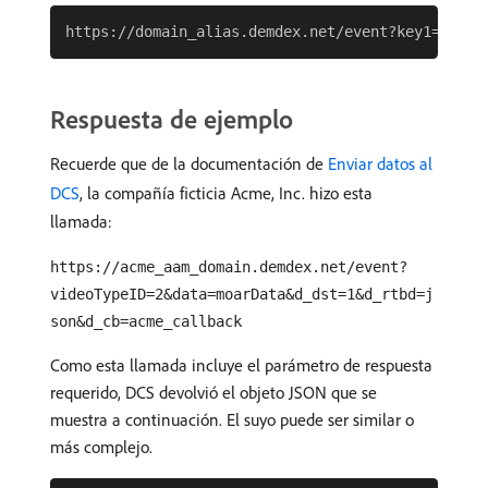
Respuesta de ejemplo
Recuerde que de la documentación de
Enviar datos al
DCS
, la compañía ficticia Acme, Inc. hizo esta
llamada:
https://acme_aam_domain.demdex.net/event?
videoTypeID=2&data=moarData&d_dst=1&d_rtbd=j
son&d_cb=acme_callback
Como esta llamada incluye el parámetro de respuesta
requerido, DCS devolvió el objeto JSON que se
muestra a continuación. El suyo puede ser similar o
más complejo.