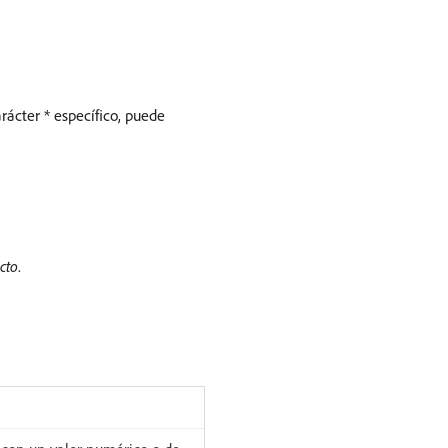
arácter * específico, puede
cto
.