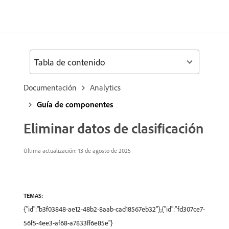
Tabla de contenido
Documentación
Analytics
Guía de componentes
Eliminar datos de clasificación
Última actualización: 13 de agosto de 2025
TEMAS:
{"id":"b3f03848-ae12-48b2-8aab-cad18567eb32"},{"id":"fd307ce7-
56f5-4ee3-af68-a7833ff6e85e"}