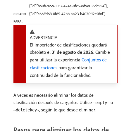
{"id":"b69b2659-1057-424e-8fc5-ed9e016dc554"},
{"id":"c66ffd68-0f65-42bb-aa23-b4020f12e0bd"}
CREADO
PARA:
ADVERTENCIA
El importador de clasificaciones quedará
obsoleto el
31 de agosto de 2026
. Cambie
para utilizar la experiencia
Conjuntos de
clasificaciones
para garantizar la
continuidad de la funcionalidad.
A veces es necesario eliminar los datos de
clasificación después de cargarlos. Utilice
o
~empty~
, según lo que desee eliminar.
~deletekey~
Pasos para eliminar los datos de