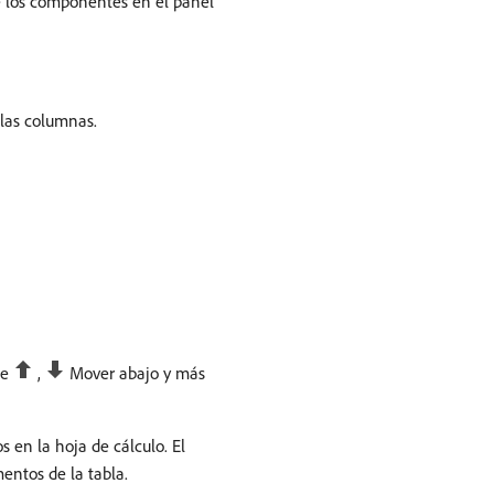
e los componentes en el panel
las columnas.
ne
,
Mover abajo y más
 en la hoja de cálculo. El
entos de la tabla.