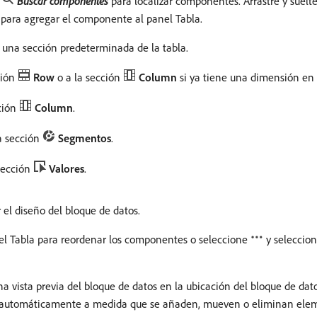
o
Buscar componentes
para localizar componentes. Arrastre y suelt
 para agregar el componente al panel Tabla.
una sección predeterminada de la tabla.
ción
Row
o a la sección
Column
si ya tiene una dimensión en 
ción
Column
.
a sección
Segmentos
.
sección
Valores
.
 el diseño del bloque de datos.
anel Tabla para reordenar los componentes o seleccione
y seleccio
vista previa del bloque de datos en la ubicación del bloque de datos
iza automáticamente a medida que se añaden, mueven o eliminan elem