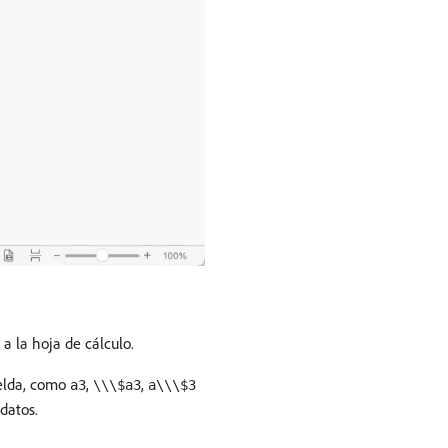
a la hoja de cálculo.
celda, como
,
,
a3
\\\$a3
a\\\$3
datos.