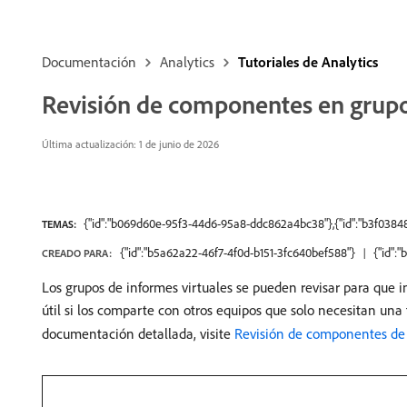
Documentación
Analytics
Tutoriales de Analytics
Revisión de componentes en grupo
Última actualización: 1 de junio de 2026
{"id":"b069d60e-95f3-44d6-95a8-ddc862a4bc38"},{"id":"b3f03848
TEMAS:
{"id":"b5a62a22-46f7-4f0d-b151-3fc640bef588"}
{"id":
CREADO PARA:
Los grupos de informes virtuales se pueden revisar para que
útil si los comparte con otros equipos que solo necesitan una 
documentación detallada, visite
Revisión de componentes de 