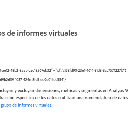
s de informes virtuales
-ae12-48b2-8aab-cad18567eb32"},{"id":"c153fd90-23e1-4614-81d3-3cc7571227f7"}
"b69b2659-1057-424e-8fc5-ed9e016dc554"}
 incluyan y excluyan dimensiones, métricas y segmentos en Analysis 
fracción específica de los datos o utilizan una nomenclatura de datos
grupo de informes virtuales
.