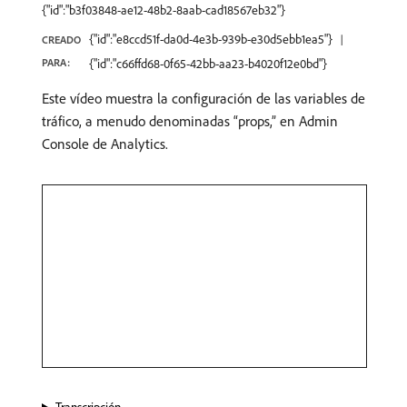
{"id":"b3f03848-ae12-48b2-8aab-cad18567eb32"}
{"id":"e8ccd51f-da0d-4e3b-939b-e30d5ebb1ea5"}
CREADO
PARA:
{"id":"c66ffd68-0f65-42bb-aa23-b4020f12e0bd"}
Este vídeo muestra la configuración de las variables de
tráfico, a menudo denominadas “props,” en Admin
Console de Analytics.