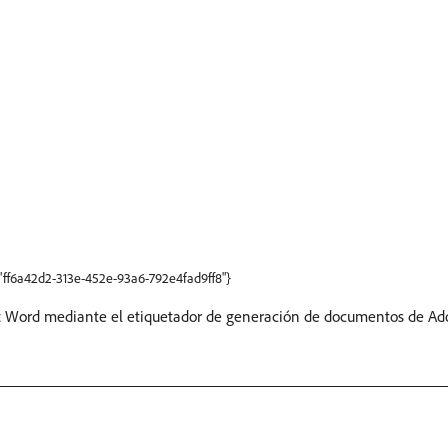
":"ff6a42d2-313e-452e-93a6-792e4fad9ff8"}
oft Word mediante el etiquetador de generación de documentos de Ado