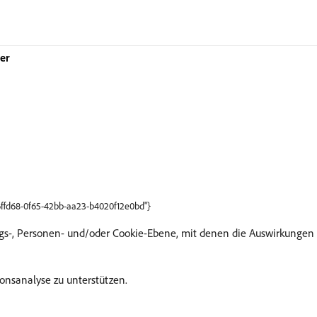
er
66ffd68-0f65-42bb-aa23-b4020f12e0bd"}
gs-, Personen- und/oder Cookie-Ebene, mit denen die Auswirkungen
ionsanalyse zu unterstützen.