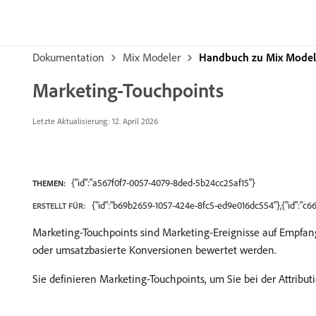
Dokumentation
Mix Modeler
Handbuch zu Mix Model
Marketing-Touchpoints
Letzte Aktualisierung: 12. April 2026
{"id":"a567f0f7-0057-4079-8ded-5b24cc25af15"}
THEMEN:
{"id":"b69b2659-1057-424e-8fc5-ed9e016dc554"},{"id":"c
ERSTELLT FÜR:
Marketing-Touchpoints sind Marketing-Ereignisse auf Empfan
oder umsatzbasierte Konversionen bewertet werden.
Sie definieren Marketing-Touchpoints, um Sie bei der Attribut