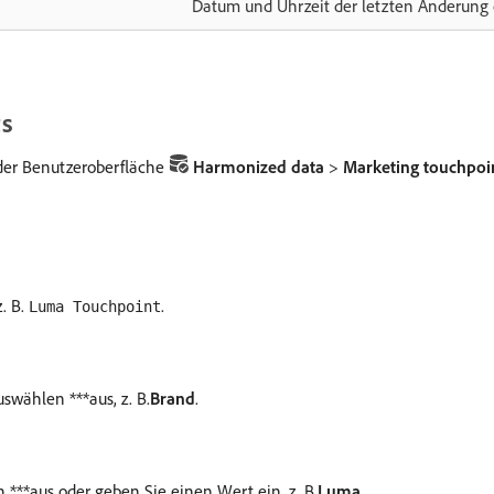
Datum und Uhrzeit der letzten Änderung 
ts
der Benutzeroberfläche
Harmonized data
>
Marketing touchpoi
z. B.
.
Luma Touchpoint
wählen ***​aus, z. B.
Brand
.
**​aus oder geben Sie einen Wert ein, z. B.
Luma
.