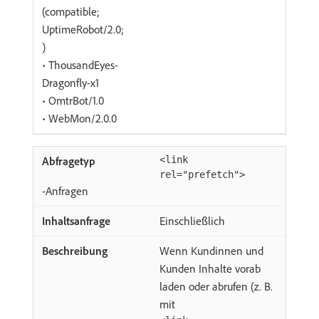
(compatible;
UptimeRobot/2.0;
)
• ThousandEyes-
Dragonfly-x1
• OmtrBot/1.0
• WebMon/2.0.0
<link
rel="prefetch">
-Anfragen
Einschließlich
Wenn Kundinnen und
Kunden Inhalte vorab
laden oder abrufen (z. B.
mit