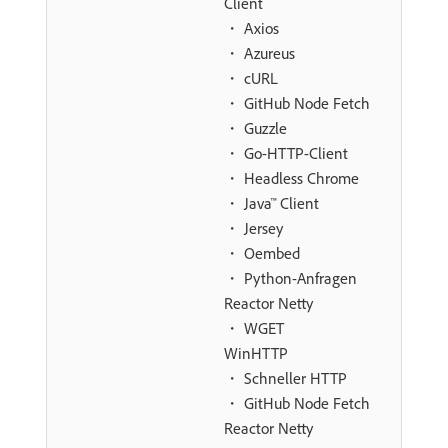
Client
・ Axios
・ Azureus
・ cURL
・ GitHub Node Fetch
・ Guzzle
・ Go-HTTP-Client
・ Headless Chrome
・ Java™ Client
・ Jersey
・ Oembed
・ Python-Anfragen
Reactor Netty
・ WGET
WinHTTP
・ Schneller HTTP
・ GitHub Node Fetch
Reactor Netty