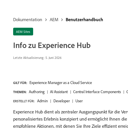
Dokumentation
AEM
Benutzerhandbuch
AEM Sites
Info zu Experience Hub
Letzte Aktualisierung: 5. Juni 2026
Experience Manager as a Cloud Service
GILT FÜR:
Authoring
AI Assistant
Central Interface Components
G
THEMEN:
Admin
Developer
User
ERSTELLT FÜR:
Experience Hub dient als zentraler Ausgangspunkt für die V
personalisiertes Erlebnis konzipiert und ermöglicht Ihnen d
empfohlene Aktionen, mit denen Sie Ihre Ziele effizient erre