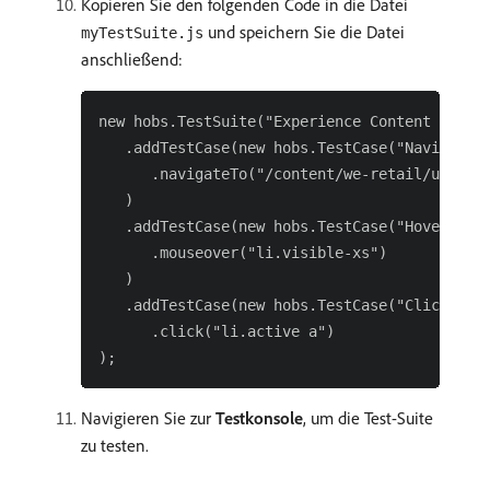
Kopieren Sie den folgenden Code in die Datei
und speichern Sie die Datei
myTestSuite.js
anschließend:
new hobs.TestSuite("Experience Content Test S
   .addTestCase(new hobs.TestCase("Navigate t
      .navigateTo("/content/we-retail/us/en/e
   )

   .addTestCase(new hobs.TestCase("Hover Over
      .mouseover("li.visible-xs")

   )

   .addTestCase(new hobs.TestCase("Click Topn
      .click("li.active a")

Navigieren Sie zur
Testkonsole
, um die Test-Suite
zu testen.