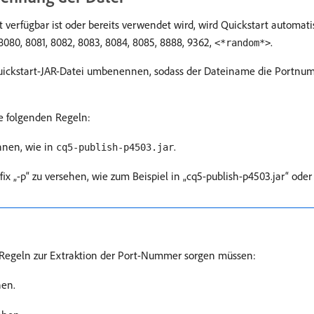
verfügbar ist oder bereits verwendet wird, wird Quickstart automatisc
80, 8081, 8082, 8083, 8084, 8085, 8888, 9362,
.
<*random*>
uickstart-JAR-Datei umbenennen, sodass der Dateiname die Portnum
e folgenden Regeln:
nen, wie in
.
cq5-publish-p4503.jar
x „-p“ zu versehen, wie zum Beispiel in „cq5-publish-p4503.jar“ oder 
ie Regeln zur Extraktion der Port-Nummer sorgen müssen:
hen.