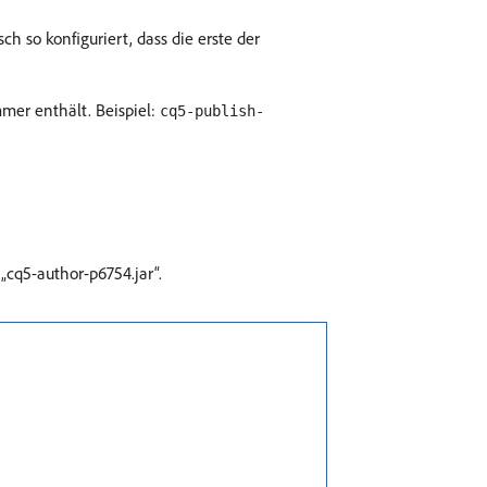
h so konfiguriert, dass die erste der
mer enthält. Beispiel:
cq5-publish-
„cq5-author-p6754.jar“.