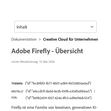
Inhalt
Dokumentation
Creative Cloud für Unternehmen
Adobe Firefly - Übersicht
Letzte Aktualisierung: 13. Mai 2026
{"id":"fec89bf3-1b77-4b07-a0b9-96726856a0ad"}
THEMEN:
{"id":"e8ccd51f-da0d-4e3b-939b-e30d5ebb1ea5"}
ERSTELLT
FÜR:
{"id":"b69b2659-1057-424e-8fc5-ed9e016dc554"}
Firefly ist eine Familie von kreativen, generativen KI-