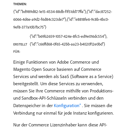
THEMEN:
{"id":"bd989d82-1e15-4534-88db-f1f51dd77ffa"},{"id":"dac87252-
6066-4d6e-a9d2-f6d84c323de7"},{"id":"e8818fe6-9c8b-4bc0-
9ef8-377a10b7bc75"}
{"id":"b69b2659-1057-424e-8fc5-ed9e016dc554"},
{"id":"c66ffd68-0f65-42bb-aa23-b4020f12e0bd"}
ERSTELLT
FÜR:
Einige Funktionen von Adobe Commerce und
Magento Open Source basieren auf Commerce
Services und werden als SaaS (Software as a Service)
bereitgestellt. Um diese Services zu verwenden,
müssen Sie Ihre Commerce mithilfe von Produktions-
und Sandbox-API-Schlüsseln verbinden und den
Datenspeicher in der
Konfiguration“ ​
. Sie müssen die
Verbindung nur einmal für jede Instanz konfigurieren.
Nur der Commerce Lizenzinhaber kann diese API-