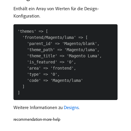
Enthält ein Array von Werten für die Design-
Konfiguration.
'themes' => [

  'frontend/Magento/luma' => [

    'parent_id' => 'Magento/blank',

    'theme_path' => 'Magento/luma',

    'theme_title' => 'Magento Luma',

    'is_featured' => '0',

    'area' => 'frontend',

    'type' => '0',

    'code' => 'Magento/luma'

  ]

Weitere Informationen zu
Designs
.
recommendation-more-help