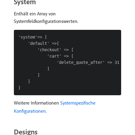
System
Enthält ein Array von
Systemfeldkonfigurationswerten.
'system'=> [

    'default' =>[

        'checkout' => [

            'cart' => [

                'delete_quote_after' => 31

            ]

        ]

    ]

Weitere Informationen
Systemspezifische
Konfigurationen
.
Designs