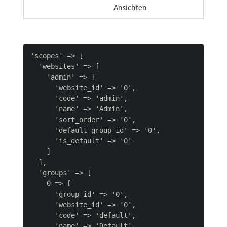
Ansichten
'scopes' => [

  'websites' => [

    'admin' => [

      'website_id' => '0',

      'code' => 'admin',

      'name' => 'Admin',

      'sort_order' => '0',

      'default_group_id' => '0',

      'is_default' => '0'

    ]

  ],

  'groups' => [

    0 => [

      'group_id' => '0',

      'website_id' => '0',

      'code' => 'default',

      'name' => 'Default',
