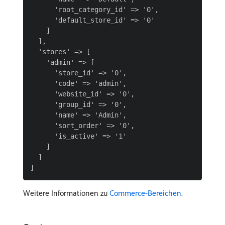
      'root_category_id' => '0',

      'default_store_id' => '0'

    ]

  ],

  'stores' => [

    'admin' => [

      'store_id' => '0',

      'code' => 'admin',

      'website_id' => '0',

      'group_id' => '0',

      'name' => 'Admin',

      'sort_order' => '0',

      'is_active' => '1'

    ]

  ]

Weitere Informationen zu
Commerce-Bereichen
.