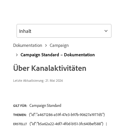
Inhalt
Dokumentation
Campaign
Campaign Standard – Dokumentation
Über Kanalaktivitäten
Letzte Aktualisierung: 21. Mai 2026
Campaign Standard
GILT FÜR:
{"id":"a4671286-a59f-47e3-b97b-90627a1977d5"}
THEMEN:
{"id":"b5a62a22-46f7-4f0d-b151-3fc640bef588"}
ERSTELLT