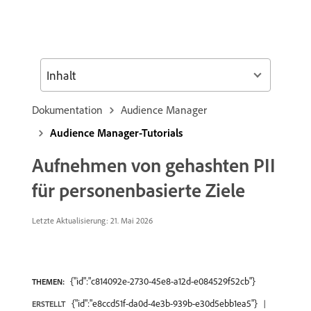
Inhalt
Dokumentation
Audience Manager
Audience Manager-Tutorials
Aufnehmen von gehashten PII
für personenbasierte Ziele
Letzte Aktualisierung: 21. Mai 2026
{"id":"c814092e-2730-45e8-a12d-e084529f52cb"}
THEMEN:
{"id":"e8ccd51f-da0d-4e3b-939b-e30d5ebb1ea5"}
ERSTELLT