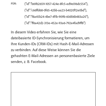
FÜR:
{"id":"b69b2659-1057-424e-8fc5-ed9e016dc554"},
{"id":"c66ffd68-0f65-42bb-aa23-b4020f12e0bd"},
{"id":"f8a45b24-4be7-4f1b-909b-60d06b483a20"},
{"id":"ff6a42d2-313e-452e-93a6-792e4fad9ff8"}
In diesem Video erfahren Sie, wie Sie eine
dateibasierte ID-Synchronisierung formatieren, um
Ihre Kunden-IDs (CRM-IDs) mit Hash-E-Mail-Adressen
zu verbinden. Auf diese Weise können Sie die
gehashten E-Mail-Adressen an personenbasierte Ziele
senden, z. B. Facebook.