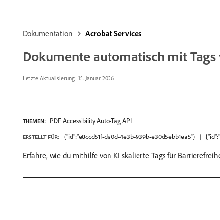
Dokumentation
Acrobat Services
Dokumente automatisch mit Tags v
Letzte Aktualisierung: 15. Januar 2026
PDF Accessibility Auto-Tag API
THEMEN:
{"id":"e8ccd51f-da0d-4e3b-939b-e30d5ebb1ea5"}
{"id"
ERSTELLT FÜR:
Erfahre, wie du mithilfe von KI skalierte Tags für Barrierefre