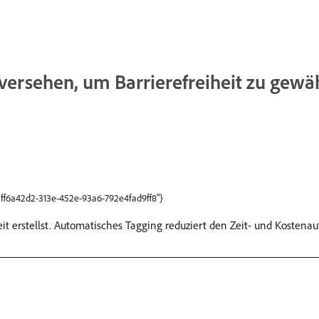
ersehen, um Barrierefreiheit zu gewäh
:"ff6a42d2-313e-452e-93a6-792e4fad9ff8"}
iheit erstellst. Automatisches Tagging reduziert den Zeit- und Kosten