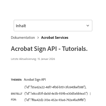
Inhalt
Dokumentation
Acrobat Services
Acrobat Sign API - Tutorials.
Letzte Aktualisierung: 15. Januar 2026
Acrobat Sign API
THEMEN:
{"id":"b5a62a22-46f7-4f0d-b151-3fc640bef588"},
{"id":"e8ccd51f-da0d-4e3b-939b-e30d5ebb1ea5"}
ERSTELLT
FÜR:
{"id":"ff6a42d2-313e-452e-93a6-792e4fad9ff8"}